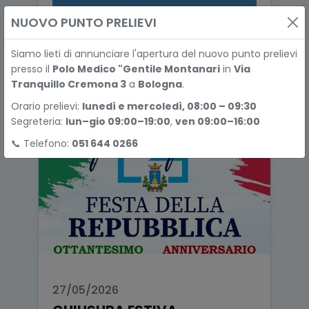
Leggi di più
NUOVO PUNTO PRELIEVI
Siamo lieti di annunciare l'apertura del nuovo punto prelievi
presso il
Polo Medico "Gentile Montanari
in
Via
Tranquillo Cremona 3
a
Bologna
.
Orario prelievi:
lunedì e mercoledì, 08:00 – 09:30
Segreteria:
lun–gio 09:00–19:00
,
ven 09:00–16:00
📞 Telefono:
051 644 0266
27/05/2026