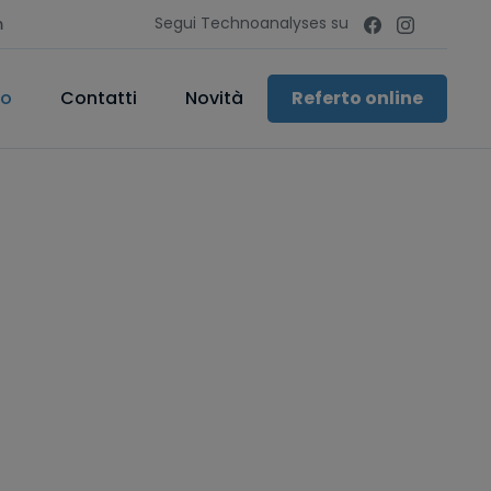
Segui Technoanalyses su
m
mo
Contatti
Novità
Referto online