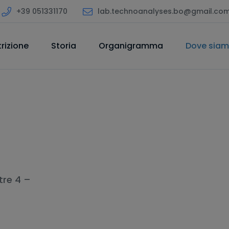
+39 051331170
lab.technoanalyses.bo@gmail.co
rizione
Storia
Organigramma
Dove sia
tre 4 –