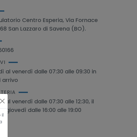
latorio Centro Esperia, Via Fornace
68 San Lazzaro di Savena (BO).
60166
VI
ì al venerdì dalle 07:30 alle 09:30 in
i arrivo
ETERIA
ì al venerdì dalle 07:30 alle 12:30, il
e giovedì dalle 16:00 alle 19:00
il
a