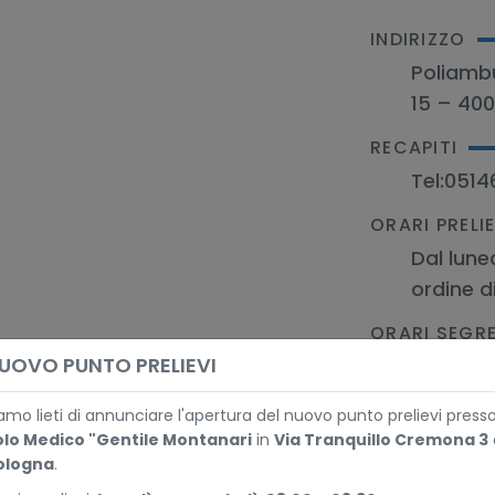
INDIRIZZO
Poliambu
15 – 400
RECAPITI
Tel:
0514
ORARI PRELIE
Dal luned
ordine d
ORARI SEGR
UOVO PUNTO PRELIEVI
Dal luned
martedì 
amo lieti di annunciare l'apertura del nuovo punto prelievi presso 
olo Medico "Gentile Montanari
in
Via Tranquillo Cremona 3
ologna
.