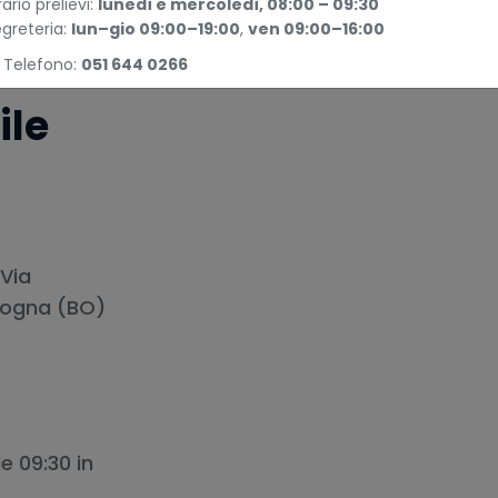
ario prelievi:
lunedì e mercoledì, 08:00 – 09:30
greteria:
lun–gio 09:00–19:00
,
ven 09:00–16:00
 Telefono:
051 644 0266
ile
 Via
logna (BO)
e 09:30 in